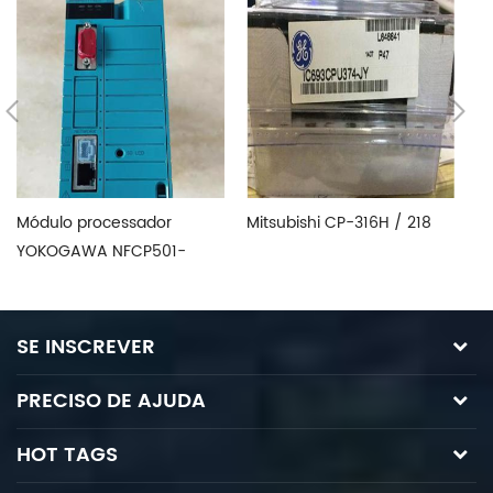
Módulo processador
Mitsubishi CP-316H / 218
Mi
YOKOGAWA NFCP501-
C
W05/NFCP501W05
in
entrega rápida
SE INSCREVER
PRECISO DE AJUDA
HOT TAGS