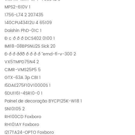
MPS2-610V 1
1756-L74 2 207435
140CPU43412U 4 65109
Daishin PhD-01C 1
Ð ¢ ð ð ð DCS402 0100 1
IMI18-08BPSNU2S Sick 20
Ð ð ð ðð¯ð ð ð ð ð ¯ emd-fl-v-300 2
VX5TMPD75N4 2
CIMR-VMS25P5 5
GTX-63A 3p CBI 1
I5DAE275F10V10000S 1
6DU1161-4SR10-0 1
Painel de decoração BYCP125K-W18 1
SN10105 2
RH100CD Foxboro
RH101AY Foxboro
I217TA24-OPTO Foxboro