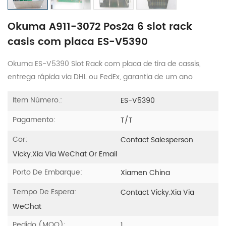
Okuma A911-3072 Pos2a 6 slot rack
casis com placa ES-V5390
Okuma ES-V5390 Slot Rack com placa de tira de cassis,
entrega rápida via DHL ou FedEx, garantia de um ano
Item Número.:
ES-V5390
Pagamento:
T/T
Cor:
Contact Salesperson
Vicky.xia Via WeChat Or Email
Porto De Embarque:
Xiamen China
Tempo De Espera:
Contact Vicky.xia Via
WeChat
Pedido (MOQ):
1