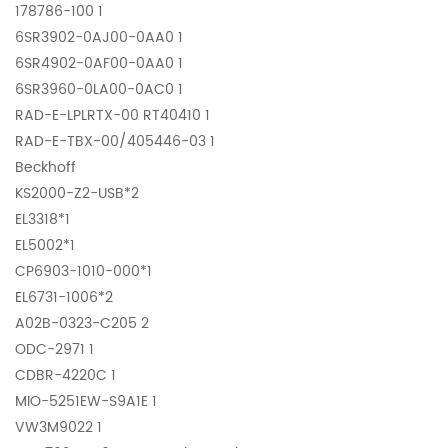
178786-100 1
6SR3902-0AJ00-0AA0 1
6SR4902-0AF00-0AA0 1
6SR3960-0LA00-0AC0 1
RAD-E-LPLRTX-00 RT40410 1
RAD-E-TBX-00/405446-03 1
Beckhoff
KS2000-Z2-USB*2
EL3318*1
EL5002*1
CP6903-1010-000*1
EL6731-1006*2
A02B-0323-C205 2
ODC-2971 1
CDBR-4220C 1
MIO-5251EW-S9A1E 1
VW3M9022 1