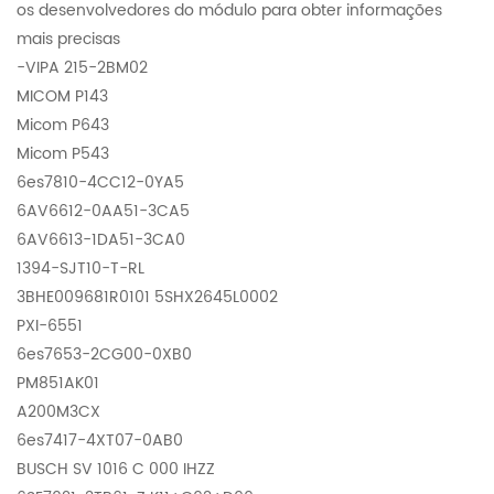
os desenvolvedores do módulo para obter informações
mais precisas
-VIPA 215-2BM02
MICOM P143
Micom P643
Micom P543
6es7810-4CC12-0YA5
6AV6612-0AA51-3CA5
6AV6613-1DA51-3CA0
1394-SJT10-T-RL
3BHE009681R0101 5SHX2645L0002
PXI-6551
6es7653-2CG00-0XB0
PM851AK01
A200M3CX
6es7417-4XT07-0AB0
BUSCH SV 1016 C 000 IHZZ