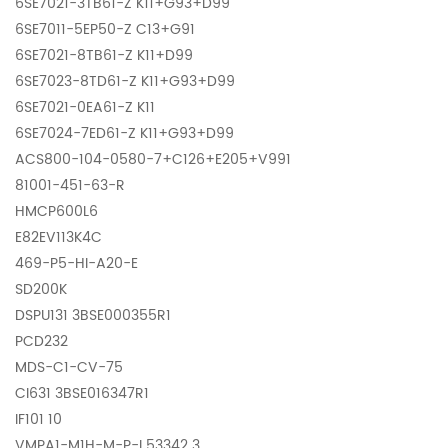
6SE7021-3TB61-Z K11+G93+D99
6SE7011-5EP50-Z C13+G91
6SE7021-8TB61-Z K11+D99
6SE7023-8TD61-Z K11+G93+D99
6SE7021-0EA61-Z K11
6SE7024-7ED61-Z K11+G93+D99
ACS800-104-0580-7+C126+E205+V991
81001-451-63-R
HMCP600L6
E82EV113K4C
469-P5-HI-A20-E
SD200K
DSPU131 3BSE000355R1
PCD232
MDS-C1-CV-75
CI631 3BSE016347R1
IF101 10
VMPA1-M1H-M-P-I 53342 3