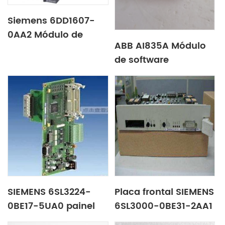
Siemens 6DD1607-
0AA2 Módulo de
ABB AI835A Módulo
processador
de software
SIEMENS 6SL3224-
Placa frontal SIEMENS
0BE17-5UA0 painel
6SL3000-0BE31-2AA1
de toque