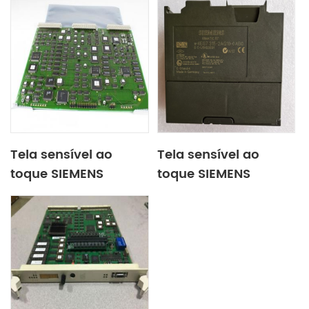
Tela sensível ao
Tela sensível ao
toque SIEMENS
toque SIEMENS
6ES7592-1AM00-
6SL3300-1AE31-3AA0
0XB0