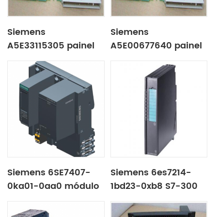
Siemens
Siemens
A5E33115305 painel
A5E00677640 painel
de controle
de controle
Siemens 6SE7407-
Siemens 6es7214-
0ka01-0aa0 módulo
1bd23-0xb8 S7-300
de potência
SM332 módulo