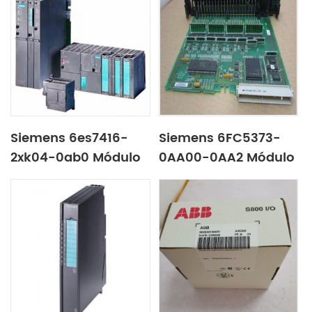
Siemens 6es7416-
Siemens 6FC5373-
2xk04-0ab0 Módulo
0AA00-0AA2 Módulo
de processador
de quantidade digital