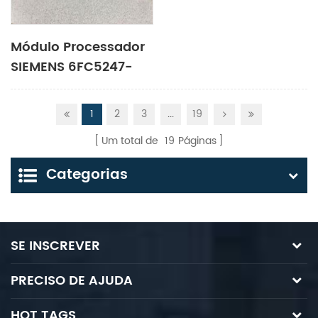
Módulo Processador
SIEMENS 6FC5247-
0AF08-4AA0
1
2
3
...
19
Um total de
19
Páginas
Categorias
SE INSCREVER
PRECISO DE AJUDA
HOT TAGS