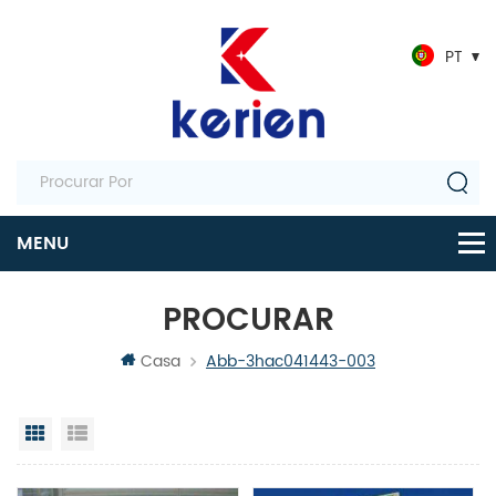
PT
PROCURAR
Casa
Abb-3hac041443-003
Visualização em grade
Exibição de lista