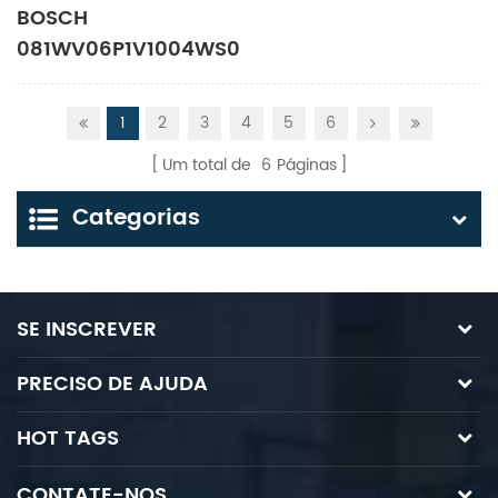
BOSCH
081WV06P1V1004WS024/00D51
9810231433 24VDC
UNMP
1
2
3
4
5
6
Um total de
6
Páginas
Categorias
SE INSCREVER
PRECISO DE AJUDA
HOT TAGS
CONTATE-NOS