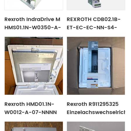
Rexroth IndraDrive M
REXROTH CDB02.1B-
HMS01.1N-W0350-A-
ET-EC-EC-NN-S4-
07-NNNN/CSB01 1.C-
S4-NN-NN-FW
PB-ENS-EN2-L1-S-
R911338542 locais de
NN-FW
envio do servo drive
em todo o mundo
Rexroth HMD01.1N-
Rexroth R911295325
W0012-A-07-NNNN
Einzelachswechselricht
R911306439 Garantia
HMS01.1N-W0054-A-
de um ano
07-NNNN Wechselric