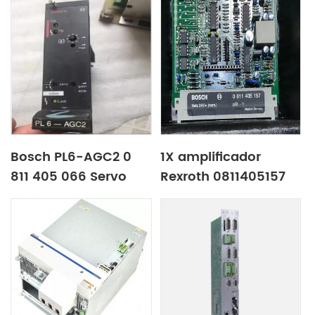
Bosch PL6-AGC2 0
1X amplificador
811 405 066 Servo
Rexroth 0811405157
amplificador
VT-VACAP-500-
20/V0