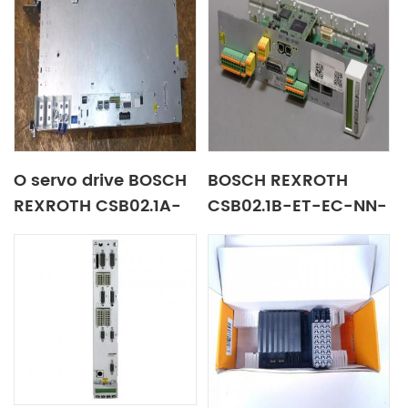
O servo drive BOSCH
BOSCH REXROTH
REXROTH CSB02.1A-
CSB02.1B-ET-EC-NN-
ET-EC-NN-L3-NN-
S4-NN-NN-FW
NN-FW R911339883 é
R911338543 Servo
de alta qualidade e
driver entrega
baixo preço
gratuita em todo o
país