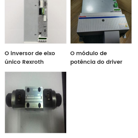
garantia
O inversor de eixo
O módulo de
único Rexroth
potência do driver
HMS01.1N-W0110-A-
Rexroth HMV01.1R-
07-NNNN tem
W0018-A-07-NNNN
garantia de um ano e
(R911297460) tem um
é enviado no mesmo
ano de garantia
dia