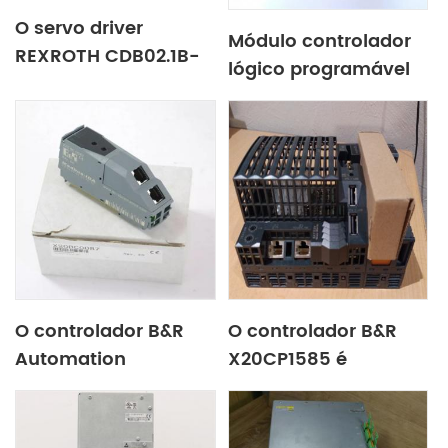
O servo driver
Módulo controlador
REXROTH CDB02.1B-
lógico programável
ET-EC-EC-NN-L3-L3-
X20CP1381 B&R X20
NN-NN-FW
CP 1381 tem um ano
R911338665 acelera a
de garantia
entrega
O controlador B&R
O controlador B&R
Automation
X20CP1585 é
X20BC0087 / X20 BC
baseado no
0087 MODBUS-IDA
processador Atom
tem um ano de